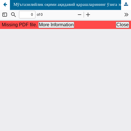
Мўътазилийлик оқими ақидавий қарашларининг ўзига хос хусусиятлари