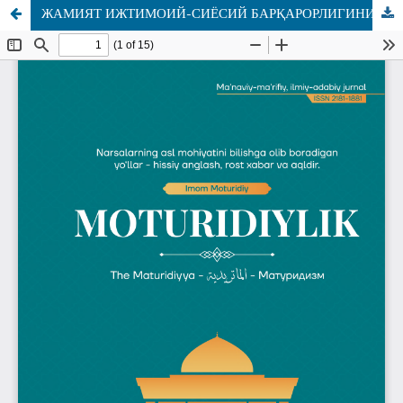
ЖАМИЯТ ИЖТИМОИЙ-СИЁСИЙ БАРҚАРОРЛИГИНИ ТАЪМИНЛАШДА БАҒРИКЕНГЛИК ТАМОЙИЛИНИНГ АҲАМИЯТИ