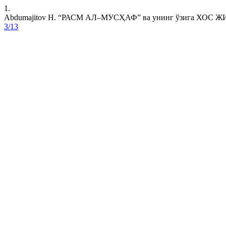
1.
Abdumajitov H. “РАСМ АЛ–МУСҲАФ” ва унинг ўзига ХОС
3/13