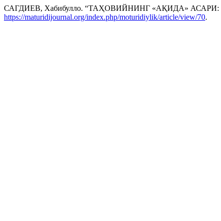
САГДИЕВ, Хабибулло. “ТАҲОВИЙНИНГ «АҚИДА» АСАР
https://maturidijournal.org/index.php/moturidiylik/article/view/70
.