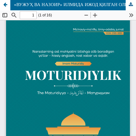
«ВУЖУҲ ВА НАЗОИР» ИЛМИДА ИЖОД ҚИЛГАН ОЛИМЛАР ВА УНГА ОИД АСАРЛАР ТАҲЛИЛИ