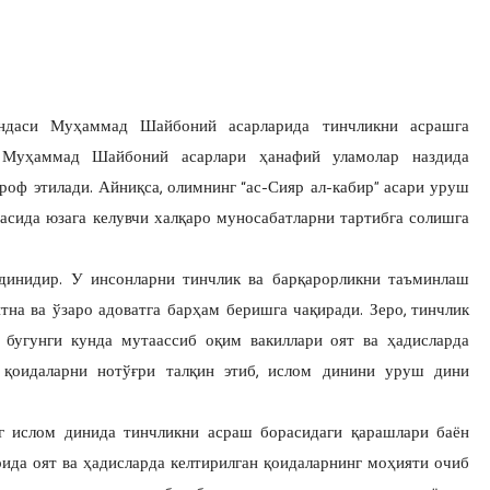
ёндаси Муҳаммад Шайбоний асарларида тинчликни асрашга
. Муҳаммад Шайбоний асарлари ҳанафий уламолар наздида
оф этилади. Айниқса, олимнинг “ас-Сияр ал-кабир” асари уруш
асида юзага келувчи халқаро муносабатларни тартибга солишга
 динидир. У инсонларни тинчлик ва барқарорликни таъминлаш
тна ва ўзаро адоватга барҳам беришга чақиради. Зеро, тинчлик
 бугунги кунда мутаассиб оқим вакиллари оят ва ҳадисларда
 қоидаларни нотўғри талқин этиб, ислом динини уруш дини
г ислом динида тинчликни асраш борасидаги қарашлари баён
рида оят ва ҳадисларда келтирилган қоидаларнинг моҳияти очиб