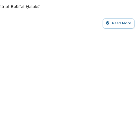
fá al-Bābī al-Ḥalabī.
-Risāla.
Read More
 Time. London: Harper Collins.
e of Islam. Washington: Audible Studios.
: Being a Treatise on Siyar. Lahore: Muhammad Ashraf.
hāyah al-Muqtasid. Bayrut: Dār al-Fikr.
Press.
ub al-ilmiyya.
to Islam (and the Crusades). Washington: Regnery.