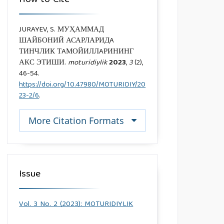
JURAYEV, S. МУҲАММАД
ШАЙБОНИЙ АСАРЛАРИДA
ТИНЧЛИК ТAМОЙИЛЛAРИНИНГ
АКС ЭТИШИ.
moturidiylik
2023
,
3
(2),
46-54.
https://doi.org/10.47980/MOTURIDIY/20
23-2/6
.
More Citation Formats
Issue
Vol. 3 No. 2 (2023): MOTURIDIYLIK