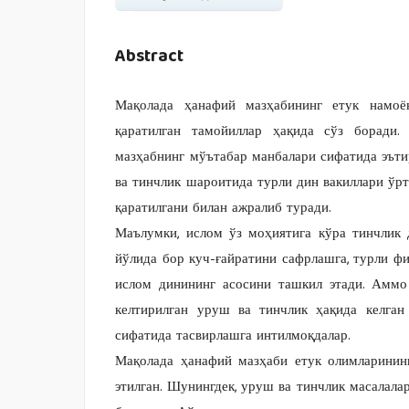
Abstract
Мақолада ҳанафий мазҳабининг етук намо
қаратилган тамойиллар ҳақида сўз боради
мазҳабнинг мўътабар манбалари сифатида эътир
ва тинчлик шароитида турли дин вакиллари ўрт
қаратилгани билан ажралиб туради.
Маълумки, ислом ўз моҳиятига кўра тинчлик
йўлида бор куч-ғайратини сафрлашга, турли фи
ислом динининг асосини ташкил этади. Аммо
келтирилган уруш ва тинчлик ҳақида келган
сифатида тасвирлашга интилмоқдалар.
Мақолада ҳанафий мазҳаби етук олимларинин
этилган. Шунингдек, уруш ва тинчлик масалала