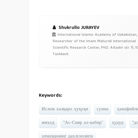
Shukrullo JURAYEV
International Islamic Academy of Uzbekistan,
Researcher of the Imam Maturidi International
Scientific Research Center, PhD. A.Kadiri str. 11, 1
Tashkent
Keywords:
Ислом халқаро ҳуқуқи
сунна
ҳанафийл
жиҳод
“Ас-Сияр ал-кабир”
ҳудуд
“д
элчиларнинг дахлсизлиги