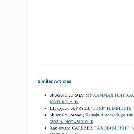
Мовардий, А. (1994). Ал-Ҳавиюл ал-кабийр. Бай
Сарахсий. (1997). Шарҳ ас-Сияр ал-кабир. Байру
Тошқулов, Ж. (2021). Исломда халқаро мунос
Complex Print.
Ҳишом, И. (1993). Ас-Сира ан-набавийа. Байрут
Similar Articles
Shukrullo JURAEV,
МУҲАММАД ИБН ҲАС
MOTURIDIYLIK
Шукрулло ЖЎРАЕВ,
“СИЯР” ИЛМИНИН
Shukrullo Jorayev,
Ҳанафий мазҳабида тин
(2024): MOTURIDIYLIK
Хабибулло САГДИЕВ,
ТАҲОВИЙНИНГ «