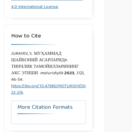
4.0 International License
.
How to Cite
JURAYEV, S. МУҲАММАД
ШАЙБОНИЙ АСАРЛАРИДA
ТИНЧЛИК ТAМОЙИЛЛAРИНИНГ
АКС ЭТИШИ.
moturidiylik
2023
,
3
(2),
46-54.
https://doi.org/10.47980/MOTURIDIY/20
23-2/6
.
More Citation Formats