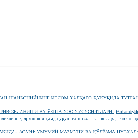
рут: Дорул кутуб илмия.
т: Дор ал-кутуб ал-илмийя.
абатларни тартибга солишнинг ҳуқуқий асослари. Тошкент:
: Муассаса ал-маъориф.
АН ШАЙБОНИЙНИНГ ИСЛОМ ХАЛҚАРО ҲУҚУҚИДА ТУТГА
Г РИВОЖЛАНИШИ ВА ЎЗИГА ХОС ХУСУСИЯТЛАРИ
,
Moturidiyli
чликнинг қадрланиши ҳамда уруш ва низоли вазиятларда инсонпа
АҚИДА» АСАРИ: УМУМИЙ МАЗМУНИ ВА ҚЎЛЁЗМА НУСХА