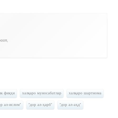
00011,
ик фиқҳи
халқаро муносабатлар
халқаро шартнома
ор ал-ислом”
“дор ал-ҳарб”
“дор ал-аҳд”