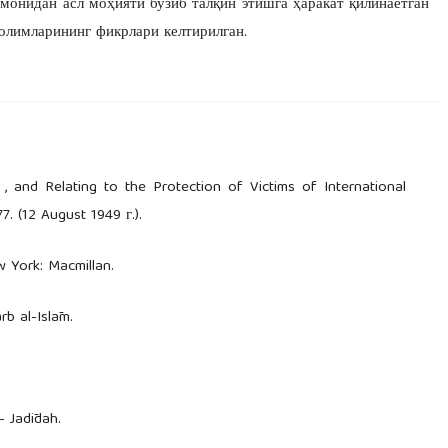
омонидан асл моҳияти бузиб талқин этишга ҳаракат қилинаётган
олимларининг фикрлари келтирилган.
, and Relating to the Protection of Victims of International
77. (12 August 1949 г.).
w York: Macmillan.
arb al-Islām.
- Jadīdah.