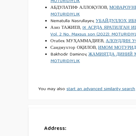
MOTURIDIYLIK
АБДУЛАТИФ АЛЛОҚУЛОВ,
МОВАРОУН
MOTURIDIYLIK
Nematulla Nasrullayev,
УБАЙДУЛЛОҲ ИБ
Азиз ТАЖИЕВ,
IX АСРДА ЯРАТИЛГАН
Vol. 2 No. Maxsus son (2022): MOTURIDIY
Отабек МУҲАММАДИЕВ,
АЛОУДДИН 
Саидмухтор ОҚИЛОВ,
ИМОМ МОТУРИДИ
Bakhodir Daminov,
ЖАМИЯТДА ДИНИЙ 
MOTURIDIYLIK
You may also
start an advanced similarity search
Address: