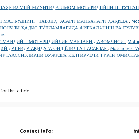
НАҲР ИЛМИЙ МУҲИТИДА ИМОМ МОТУРИДИЙНИНГ ТУТГА
Н МАСЪУДНИНГ “ТАВЗИҲ” АСАРИ МАНБАЛАРИ ҲАҚИДА
,
Mot
 ИШОНЧЛИ ҲАДИС ТЎПЛАМЛАРИДА ФИРҚАЛАНИШ ВА ҒУЛ
LIK
УСМАНДИЙ – МОТУРИДИЙЛИК МАКТАБИ ДАВОМЧИСИ
,
Motur
Й ДAВРИДA AҚИДAГA ОИД ЁЗИЛГAН AСAРЛAР
,
Moturidiylik: 
МУТААССИБЛИКНИ ВУЖУДГА КЕЛТИРУВЧИ ТУРЛИ ОМИЛЛА
for this article.
Contact Info:
In