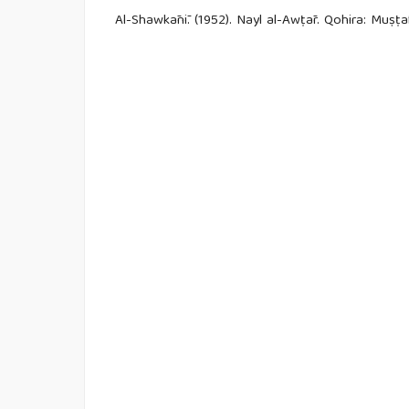
Al-Shawkānī. (1952). Nayl al-Awṭār. Qohira: Muṣṭa
Anas, M. I. (1991). Muwaṭṭa. Bayrut: Mu’assasat al
Armstrong, K. (2006). Muhammad: Prophet for Our
Esposito, J. (2014). Unholy War. Terror in the nam
Hammīdullāh, M. (1968). Muslim Conduct of State
Ibn Rushd, M. i. (1982). Bidāyah al-Mujtahid wa Ni
Khadduri. (2008). War and Peace. Virginia : AMS 
Qudāmah, I. (1928). Al-Mughnī . Bayrut: Dor al-kut
R.Spencer. (2005). The Political Incorrect Guide 