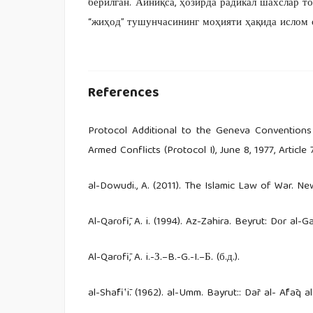
берилган. Айниқса, ҳозирда радикал шахслар т
“жиҳод” тушунчасининг моҳияти ҳақида ислом 
References
Protocol Additional to the Geneva Conventions 
Armed Conflicts (Protocol I), June 8, 1977, Article 
al-Dowudi., A. (2011). The Islamic Law of War. Ne
Al-Qarоfī, A. i. (1994). Az-Zahira. Beyrut: Dоr al-G
Al-Qarоfī, A. i.-З.–B.-G.-I.–Б. (б.д.).
al-Shāfi‛ī. (1962). al-Umm. Bayrut:: Dār al- Āfāq al