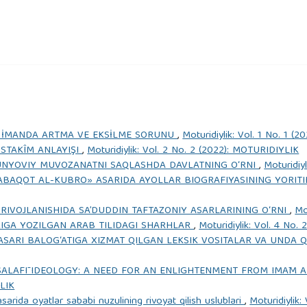
ra Okulu Yayınları.
eşekkül Devri. (trans. Ethem Ruhi Fığlalı), Ankara: Sarkaç
E İMANDA ARTMA VE EKSİLME SORUNU
,
Moturidiylik: Vol. 1 No. 1 (
kfı İslam Ansiklopedisi).
ÜSTAKÎM ANLAYIŞI
,
Moturidiylik: Vol. 2 No. 2 (2022): MOTURIDIYLIK
UNYOVIY MUVOZANATNI SAQLASHDA DAVLATNING O‘RNI
,
Moturidiy
İslam Ansiklopedisi).
TABAQOT AL-KUBRO» ASARIDA AYOLLAR BIOGRAFIYASINING YORITI
hl-i Beyt Tasavvuru ve Farklılaşma Süreci: Abbasoğulları-Ali
 RIVOJLANISHIDA SA’DUDDIN TAFTAZONIY ASARLARINING O‘RNI
,
Mo
aştırmaları Sempozyumu. İstanbul.
RIGA YOZILGAN ARAB TILIDAGI SHARHLAR
,
Moturidiylik: Vol. 4 No
ASARI BALOG‘ATIGA XIZMAT QILGAN LEKSIK VOSITALAR VA UNDA QO
a Yazıcılığı. Istanbul: İSAR Yayınları.
SALAFĪ IDEOLOGY: A NEED FOR AN ENLIGHTENMENT FROM IMĀM A
YLIK
Rijal. Beirut: Muassasatu’l-Risala.
asarida oyatlar sababi nuzulining rivoyat qilish uslublari
,
Moturidiylik