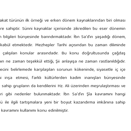
 tabakat türünün ilk örneği ve erken dönem kaynaklarından biri olması
re sahiptir. Sünni kaynaklar içerisinde zikredilen bu eser dönemin
 bilgileri bünyesinde barındırmaktadır. İbn Sa‘d’ın yaşadığı dönem,
tekabül etmektedir. Mezhepler Tarihi açısından bu zaman diliminde
e çalışılan konular arasındadır. Bu konu doğrultusunda çağdaş
’nın ne zaman teşekkül ettiği, Şii anlayışa ne zaman rastlanıldığıdır.
ecini belirlemede karşılaşılan sorunun kökeninde, siyasetle iç içe
 inşa etmesi, farklı kültürlerden kadim inanışları bünyesinde
e sahip grupların da kendilerini Hz. Ali üzerinden meşrulaştırması ve
leri gibi nedenler bulunmaktadır. İbn Sa‘d’ın Şîa kavramını hangi
lü ile ilgili tartışmalara yeni bir boyut kazandırma imkânına sahip
kavramını kullanımı konu edinilmiştir.