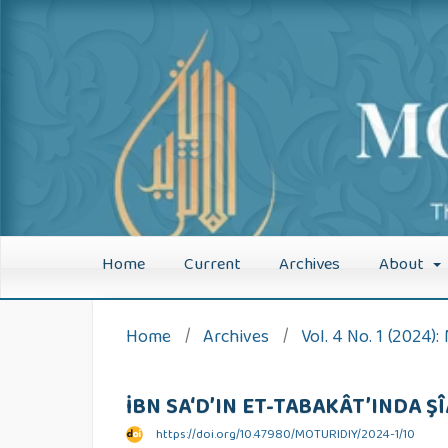
Moturidiylik
Home
Current
Archives
About
Home
/
Archives
/
Vol. 4 No. 1 (2024
İBN SA‘D’IN ET-TABAKÂT’INDA Ş
https://doi.org/10.47980/MOTURIDIY/2024-1/10