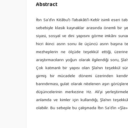
Abstract
İbn Sa‘d’ın Kitâbu’t-Tabakâti’l-Kebîr isimli eseri
sebebiyle klasik kaynaklar arasında önemli bir ye
siyasi, sosyal ve dini yapısını görme imkânı sunan
hicri ikinci asrın sonu ile üçüncü asrın başına 
mezheplerin ne ölçüde teşekkül ettiği, üzerin
araştırmacıların yoğun olarak ilgilendiği soru, Şîa
Çok katmanlı bir yapısı olan Şîa’nın teşekkül sür
girmiş bir mücadele dönemi üzerinden kendini
barındırması, gulat olarak nitelenen aşırı görüşler
düşüncelerinin merkezine Hz. Ali’yi yerleştirme
anlamda ve kimler için kullandığı, Şîa’nın teşekkü
olabilir. Bu sebeple bu çalışmada İbn Sa‘d’ın «Şîa» 