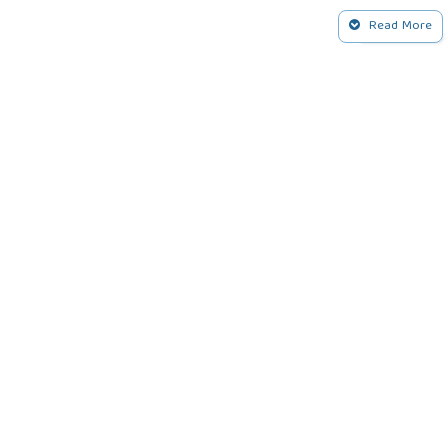
Islamiyya, 1991.
Read More
aba Dar İbn Abbas.
ine» AÜİFD. Ankara.
l: Uhuvvet Matbaası.
d: Matbaa Majlis Dairatu’l-Maa.
tub al-Ilmiyya.
u’l-Haditha.
Marifa.