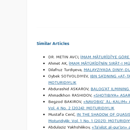
Tarih Kurumu Yayınları, 1989.
Kummî-Nevbahtî. (2004). Şii Fırkalar. Ankara: Anka
Montgomery Watt. (2013). İslam Düşüncesinin T
Yayınları.
Similar Articles
DR. METIN AVCI,
İMAM MÂTURÎDÎ’YE GÖR
Mustafa Fayda. «İbn Sa‘d» DİA (Türkiye Diyanet Va
Ahmet AK,
İMAM MÂTÜRÎDÎ’NİN SIRÂT-I M
Dilafruz Turdiyeva,
MALAYZIYADA DINIY-D
Mustafa Öz. «Takıyye» DİA (Türkiye Diyanet Vakfı 
Oybek SOTVOLDIYEV,
IBN SA’DNING «AT-
MOTURIDIYLIK
Namık Kemal Karabiber. (2009). «Erken Dönemde E
Abdurashid ASKAROV,
BALOG‘AT ILMINING
Oğulları Örneği» Genç Akademisyenler İlahiyat Ar
Ahmadkhon RASHIDOV,
«SHOTIBIYA» ASA
Begzod BAKIROV,
«NAVOBIG‘ АL-KALIM» 
Vol. 4 No. 2 (2024): MOTURIDIYLIK
Ramazan Şeşen. (1998). Müslümanlarda Tarih Coğrafy
Mustafa Cerić,
IN THE SHADOW OF QUASI
Moturidiylik: Vol. 1 No. 1 (2021): MOTURIDI
Yusuf al-Mizzî. (1985). Tahdhibu’l-Kamal fi Asmai’r-
Abdulaziz Yakhshilikov,
«Ta’vilot al-qur’on» 