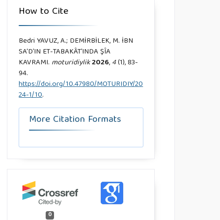
How to Cite
Bedri YAVUZ, A.; DEMİRBİLEK, M. İBN
SA‘D’IN ET-TABAKÂT’INDA ŞÎA
KAVRAMI.
moturidiylik
2026
,
4
(1), 83-
94.
https://doi.org/10.47980/MOTURIDIY/20
24-1/10
.
More Citation Formats
0