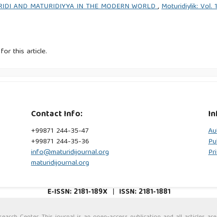
IDI AND MATURIDIYYA IN THE MODERN WORLD
,
Moturidiylik: Vol
for this article.
Contact Info:
In
+99871 244-35-47
Au
+99871 244-35-36
Pu
info@maturidijournal.org
Pr
maturidijournal.org
E-ISSN: 2181-189X
|
ISSN: 2181-1881