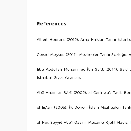
References
Albert Hourani. (2012). Arap Halkları Tarihi. Istanbul
Cevad Meşkur. (2011). Mezhepler Tarihi Sözlüğü. A
Ebû Abdullâh Muhammed İbn Sa‘d. (2014). Sa‘d el-
Istanbul: Siyer Yayınları.
Abû Hatim ar-Râzî. (2002). al-Cerh wa’t-Tadil. Beiru
el-Eş‘arî. (2005). İlk Dönem İslam Mezhepleri Tarihi
al-Hôî, Sayyid Abû’l-Qasım. Mucamu Rijali’l-Hadis.