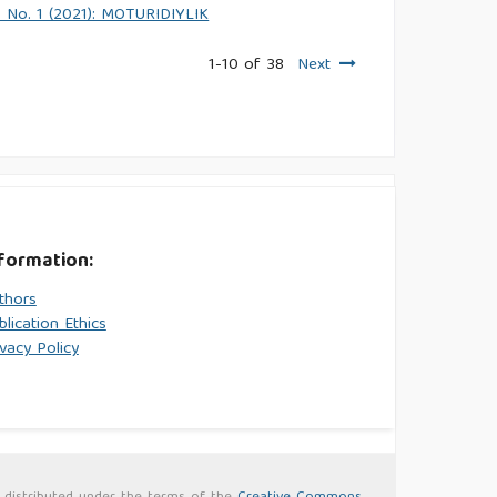
. 1 No. 1 (2021): MOTURIDIYLIK
1-10 of 38
Next
formation:
thors
blication Ethics
ivacy Policy