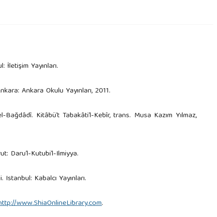
: İletişim Yayınları.
nkara: Ankara Okulu Yayınları, 2011.
Bağdâdî. Kitâbü’t Tabakâti’l-Kebîr, trans. Musa Kazım Yılmaz,
t: Daru’l-Kutubi’l-Ilmiyya.
. Istanbul: Kabalcı Yayınları.
http://www.ShiaOnlineLibrary.com
.