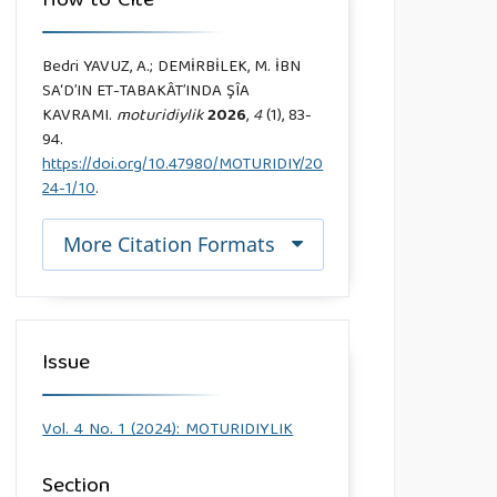
How to Cite
Bedri YAVUZ, A.; DEMİRBİLEK, M. İBN
SA‘D’IN ET-TABAKÂT’INDA ŞÎA
KAVRAMI.
moturidiylik
2026
,
4
(1), 83-
94.
https://doi.org/10.47980/MOTURIDIY/20
24-1/10
.
More Citation Formats
Issue
Vol. 4 No. 1 (2024): MOTURIDIYLIK
Section