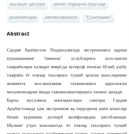
маслаҳат дастури
латент террорчи гуруҳлар
реабилитация
ижтимоийлашув
“Гуантанамо”
Abstract
Саудия Арабистон Подшоҳлигида экстремизмга қарши
курашишнинг “юмшоқ” услубларига асосланган
тажрибалари халқаро миқёсда эътироф этилган бўлиб, ушбу
тажриба ёт ғоялар таъсирига тушиб қолган шахсларнинг
жамиятга мослашувини таъминлашга қаратилган
механизмларни янада такомиллаштиришга хизмат қилади.
Барча мусулмон мамлакатлари сингари Саудия
Арабистонида ҳам экстремизм ва терроризм каби иллатлар
билан курашиш долзарб вазифалардан ҳисобланади.
Шунинг учун мамлакатда ёт ғоялар таъсирига тушиб