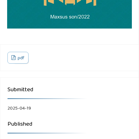
saudi-arabiasapproach
. (reference date: 01.10.2019).
pdf
Submitted
2025-04-19
Published