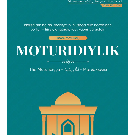
Boucek Christopher. Saudi Arabia’s “Soft” Counterterrorism
Strategy: Prevention, Rehabilitation, and Aftercare. Carnegie
Papers. Middle East Program. September 2008. № 97. URL:
https://carnegieendowment.org/files/cp97_boucek_saudi_final.pdf
(reference date: 15.02.2019).
Macleod Scott. Postcard: Saudi Arabia. Time. October 18,
2007.
N.A.Nefliasheva. “Only Ideas Can Fight Ideas”. The
Deradicalization of Islamists in Saudi Arabia //
Islamovedenie. 2019. V.10, № 4.
Ansary F.Abdullah Combating Extremism: A Brief Overview
of Saudi Arabia’s Approach. URL:
https://mepc.org/combating-extremism-brief-overview-