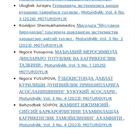
Ulugbek Jurayev,
Германияда экстремизмга қарши
курашиш тажрибаси таҳлили
,
Moturidiylik: Vol. 4 No.
3 (2024): MOTURIDIYLIK
Komiljon Shermukhammedov,
Мисрдаги “Мусулмон
биродарлар” таъсирида шаклланган экстремистик
ҳаракатлар: қиёсий таҳлил
,
Moturidiylik: Vol. 3 No. 2
(2023): MOTURIDIYLIK
Nigora Yusupova,
МАЪНАВИЙ МЕРОСИМИЗДА
ДИНЛАРАРО ТОТУВЛИК ВА БАҒРИКЕНГЛИК
ТАЛҚИНИ
,
Moturidiylik: Vol. 5 No. 1 (2025):
MOTURIDIYLIK
Nigora YUSUPOVA,
ЎЗБЕКИСТОНДА ДАВЛАТ
ҚУРИЛИШИ ДУНЁВИЙЛИК ПРИНЦИПЛАРИГА
АСОСЛАНИШИНИНГ ҲУҚУҚИЙ АСОСЛАРИ
,
Moturidiylik: Vol. 3 No. 4 (2023): MOTURIDIYLIK
Behzodbek SOIPOV,
ЖАМИЯТ ИЖТИМОИЙ-
СИЁСИЙ БАРҚАРОРЛИГИНИ ТАЪМИНЛАШДА
БАҒРИКЕНГЛИК ТАМОЙИЛИНИНГ АҲАМИЯТИ
,
Moturidiylik: Vol. 3 No. 4 (2023): MOTURIDIYLIK