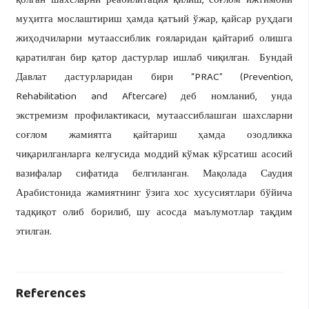
қолган шахсларни реабилитация қилиш, соғлом ижтимоий
муҳитга мослаштириш ҳамда қатъий ўжар, қайсар руҳдаги
жиҳодчиларни мутаассиблик ғояларидан қайтариб олишга
қаратилган бир қатор дастурлар ишлаб чиқилган. Бундай
Давлат дастурларидан бири “PRAC” (Prevention,
Rehabilitation and Aftercare) деб номланиб, унда
экстремизм профилактикаси, мутаассиблашган шахсларни
соғлом жамиятга қайтариш ҳамда озодликка
чиқарилганларга келгусида моддий кўмак кўрсатиш асосий
вазифалар сифатида белгиланган. Мақолада Саудия
Арабистонида жамиятнинг ўзига хос хусусиятлари бўйича
тадқиқот олиб борилиб, шу асосда маълумотлар тақдим
этилган.
References