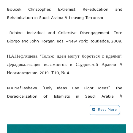
Boucek Christopher. Extremist Re-education and
Rehabilitation in Saudi Arabia // Leaving Terrorism
–Behind: Individual and Collective Disengagement. Tore
Bjorgo and John Horgan, eds. –New York: Routledge, 2009.
Н.А.Нефляшева. “Только идеи могут бороться с идеями”.
Дерадикализация исламистов в Саудовской Аравии //
Исламоведение. 2019. Т.10, № 4.
N.A.Nefliasheva. “Only Ideas Can Fight Ideas”. The
Deradicalization of Islamists in Saudi Arabia //
Islamovedenie. 2019. V. 10, № 4.
Read More
Chopra Anuj. Jihadists go to Rehab at ‘5-star’ Saudi Center.
The Times of Israel. November 29, 2017.