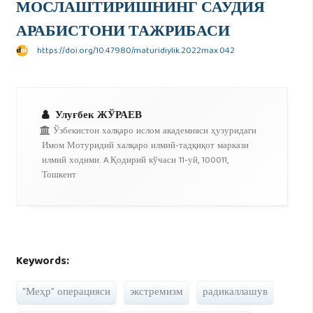
МОСЛАШТИРИШНИНГ САУДИЯ
АРАБИСТОНИ ТАЖРИБАСИ
https://doi.org/10.47980/maturidiylik.2022max.042
Улуғбек ЖЎРАЕВ
Ўзбекистон халқаро ислом академияси ҳузуридаги
Имом Мотуридий халқаро илмий-тадқиқот маркази
илмий ходими. A.Қодирий кўчаси 11-уй, 100011,
Тошкент
Keywords:
“Меҳр” операцияси
экстремизм
радикаллашув